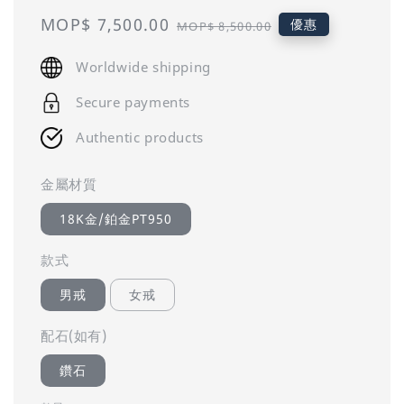
Sale
MOP$ 7,500.00
Regular
優惠
MOP$ 8,500.00
price
price
Worldwide shipping
Secure payments
Authentic products
金屬材質
18K金/鉑金PT950
款式
男戒
女戒
配石(如有)
鑽石