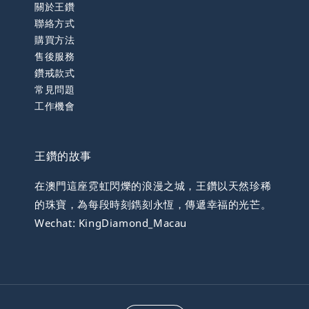
關於王鑽
聯絡方式
購買方法
售後服務
鑽戒款式
常見問題
工作機會
王鑽的故事
在澳門這座霓虹閃爍的浪漫之城，王鑽以天然珍稀
的珠寶，為每段時刻鐫刻永恆，傳遞幸福的光芒。
Wechat: KingDiamond_Macau