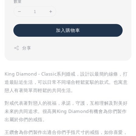
數量
加入購物車
分享
King Diamond - Classic系列婚戒，設計以最簡約線條，打
造最貼近生活，可以日常不同場合輕鬆駕馭的款式。也寓意
戀人有著簡單而輕鬆的共同生活。
對戒代表著對戀人的祝福，承諾，守護，互相理解及對美好
未來的共同追求。很高興King Diamond有機會為你們製作
出屬於你們的戒指。
王鑽會為你們製作出適合你們手指尺寸的戒指，如你喜愛，