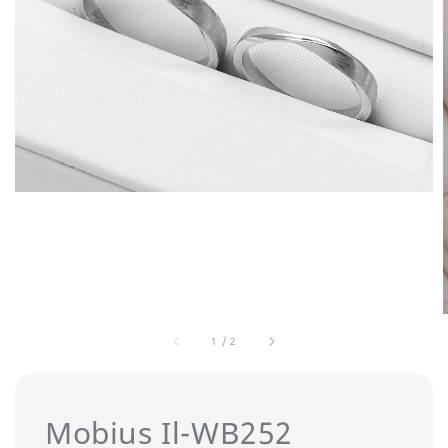
1
/
2
Mobius Il-WB252