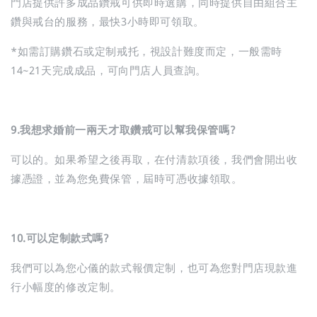
門店提供許多成品鑽戒可供即時選購，同時提供自由組合主
鑽與戒台的服務，最快3小時即可領取。
*如需訂購鑽石或定制戒托，視設計難度而定，一般需時
14~21天完成成品，可向門店人員查詢。
9.
我想求婚前一兩天才取鑽戒可以幫我保管嗎?
可以的。如果希望之後再取，在付清款項後，我們會開出收
據憑證，並為您免費保管，屆時可憑收據領取。
10.可以定制款式嗎?
我們可以為您心儀的款式報價定制，也可為您對門店現款進
行小幅度的修改定制。