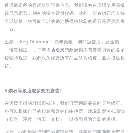
透過鑑定所的官網查詢證書信息。我們還會在現場使用顯微
鏡展示鑽石上刻有的獨特雷射腰碼。此外，所有鑽石均支持
全球複檢，您可於全球的鑑定機構檢驗您的鑽石是否與證書
一致。
王鑽（King Diamond）長年榮獲「澳門誠信店」及金業
「優質標誌」，每年均通過澳門政府與消費者委員會的各項
檢驗和規定。我們永久保證所有商品貨真價實，並與描述相
符。
6.鑽石等級這麼多要怎麼選?
在選擇王鑽的訂婚鑽戒時，我們只選用高品質的天然鑽石。
您可以根據自己的預算和喜好自由挑選。建議您參考4C標準
（顏色、淨度、切工、克拉），以找到最適合您的選擇。
此外，我們邀請您到門店實際比較，專業顧問將隨時為您提