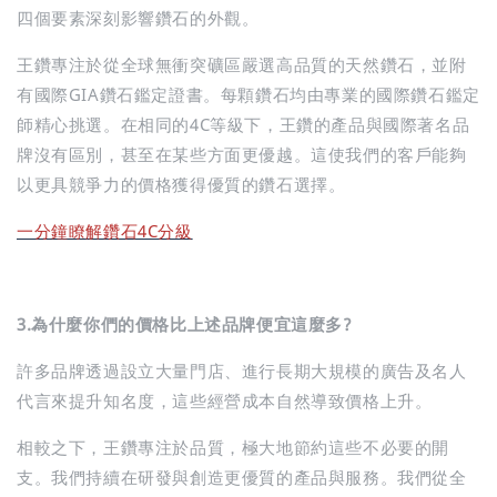
四個要素深刻影響鑽石的外觀。
王鑽專注於從全球無衝突礦區嚴選高品質的天然鑽石，並附
有國際GIA鑽石鑑定證書。每顆鑽石均由專業的國際鑽石鑑定
師精心挑選。在相同的4C等級下，王鑽的產品與國際著名品
牌沒有區別，甚至在某些方面更優越。這使我們的客戶能夠
以更具競爭力的價格獲得優質的鑽石選擇。
一分鐘瞭解鑽石4C分級
3.為什麼你們的價格比上述品牌便宜這麼多?
許多品牌透過設立大量門店、進行長期大規模的廣告及名人
代言來提升知名度，這些經營成本自然導致價格上升。
相較之下，王鑽專注於品質，極大地節約這些不必要的開
支。我們持續在研發與創造更優質的產品與服務。我們從全