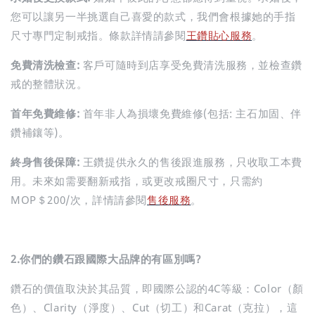
您可以讓另一半挑選自己喜愛的款式，我們會根據她的手指
尺寸專門定制戒指。條款詳情請參閱
王鑽貼心服務
。
免費清洗檢查:
客戶可隨時到店享受免費清洗服務，並檢查鑽
戒的整體狀況。
首年免費維修:
首年非人為損壞免費維修(包括: 主石加固、伴
鑽補鑲等)。
終身售後保障:
王鑽提供永久的售後跟進服務，只收取工本費
用。未來如需要翻新戒指，或更改戒圈尺寸，只需約
MOP＄200/次，詳情請參閱
售後服務
。
2.你們的鑽石跟國際大品牌的有區別嗎?
鑽石的價值取決於其品質，即國際公認的4C等級：Color（顏
色）、Clarity（淨度）、Cut（切工）和Carat（克拉），這