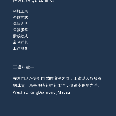
快速連結 Quick links
關於王鑽
聯絡方式
購買方法
售後服務
鑽戒款式
常見問題
工作機會
王鑽的故事
在澳門這座霓虹閃爍的浪漫之城，王鑽以天然珍稀
的珠寶，為每段時刻鐫刻永恆，傳遞幸福的光芒。
Wechat: KingDiamond_Macau