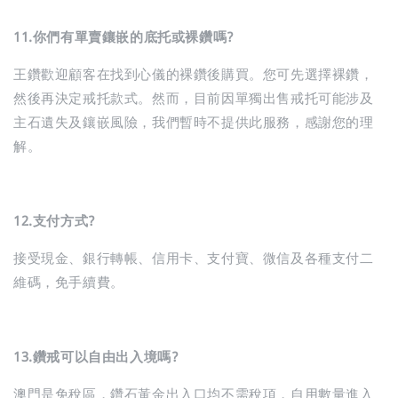
11.你們有單賣鑲嵌的底托
或
裸鑽嗎?
王鑽歡迎顧客在找到心儀的裸鑽後購買。您可先選擇裸鑽，
然後再決定戒托款式。然而，目前因單獨出售戒托可能涉及
主石遺失及鑲嵌風險，我們暫時不提供此服務，感謝您的理
解。
12.支付方式?
接受現金、銀行轉帳、信用卡、支付寶、微信及各種支付二
維碼，免手續費。
13.鑽戒可以自由出入境嗎?
澳門是免稅區，鑽石黃金出入口均不需稅項，自用數量進入