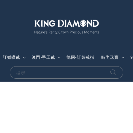
訂婚鑽戒
澳門•手工戒
德國•訂製戒指
時尚珠寶
搜尋