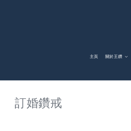
主頁
關於王鑽
訂婚鑽戒