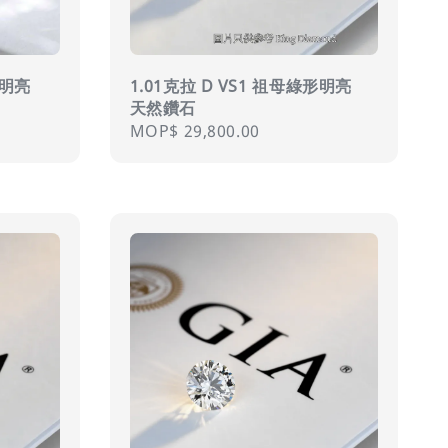
形明亮
1.01克拉 D VS1 祖母綠形明亮
天然鑽石
Regular
MOP$ 29,800.00
price