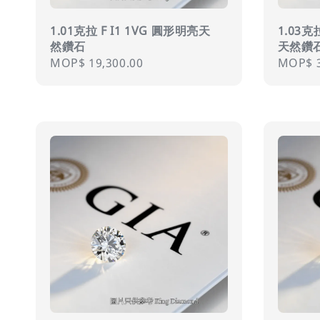
1.01克拉 F I1 1VG 圓形明亮天
1.03克
然鑽石
天然鑽
Regular
MOP$ 19,300.00
Regula
MOP$ 3
price
price