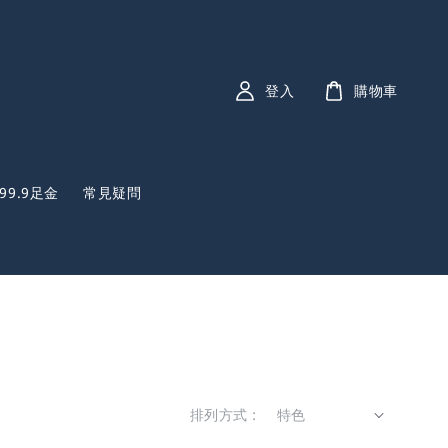
登入
購物車
999.9足金
常見疑問
排列方式 :