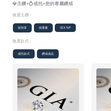
💎主鑽+💍戒托=您的專屬鑽戒
挑選主鑽：
按預算
按重量
3EX N/F
挑選款式：
戒托款式
鑽戒成品