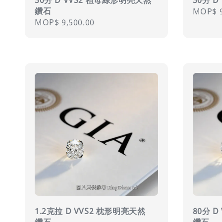
鑽石
Regula
MOP$ 9
Regular
MOP$ 9,500.00
price
price
1.2克拉 D VVS2 枕形明亮天然
80分 D