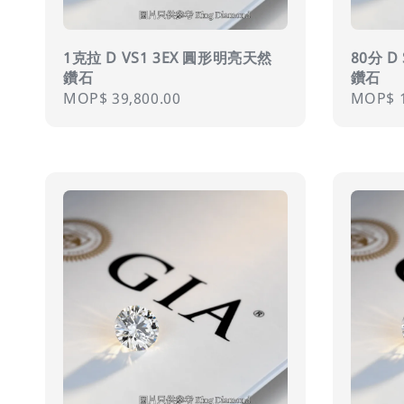
1克拉 D VS1 3EX 圓形明亮天然
80分 D
鑽石
鑽石
Regular
MOP$ 39,800.00
Regula
MOP$ 1
price
price