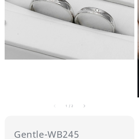
1
/
2
Gentle-WB245