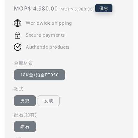
Sale
MOP$ 4,980.00
Regular
優惠
MOP$ 5,980.00
price
price
Worldwide shipping
Secure payments
Authentic products
金屬材質
18K金/鉑金PT950
款式
男戒
女戒
配石(如有)
鑽石