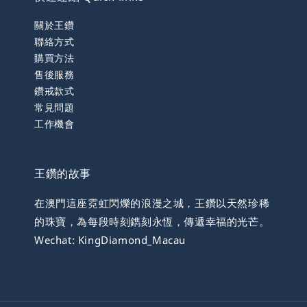
關於王鑽
聯絡方式
購買方法
售後服務
鑽戒款式
常見問題
工作機會
王鑽的故事
在澳門這座霓虹閃爍的浪漫之城，王鑽以天然珍稀
的珠寶，為每段時刻鐫刻永恆，傳遞幸福的光芒。
Wechat: KingDiamond_Macau