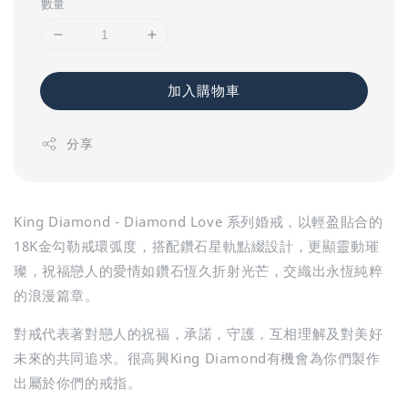
數量
加入購物車
分享
King Diamond - Diamond Love 系列婚戒，以輕盈貼合的
18K金勾勒戒環弧度，搭配鑽石星軌點綴設計，更顯靈動璀
璨，祝福戀人的愛情如鑽石恆久折射光芒，交織出永恆純粹
的浪漫篇章。
對戒代表著對戀人的祝福，承諾，守護，互相理解及對美好
未來的共同追求。很高興King Diamond有機會為你們製作
出屬於你們的戒指。