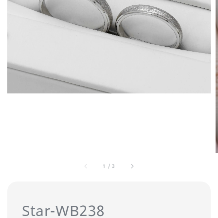
1
/
3
Star-WB238