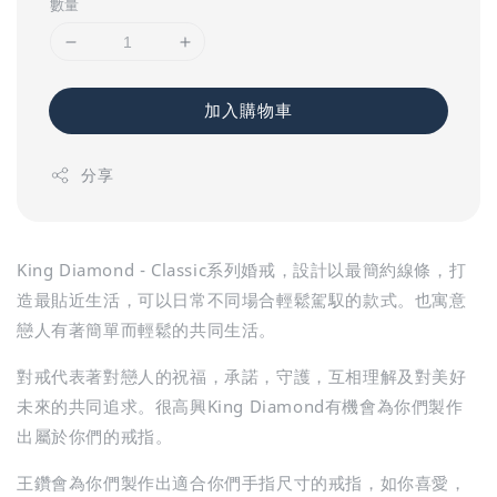
數量
加入購物車
分享
King Diamond - Classic系列婚戒，設計以最簡約線條，打
造最貼近生活，可以日常不同場合輕鬆駕馭的款式。也寓意
戀人有著簡單而輕鬆的共同生活。
對戒代表著對戀人的祝福，承諾，守護，互相理解及對美好
未來的共同追求。很高興King Diamond有機會為你們製作
出屬於你們的戒指。
王鑽會為你們製作出適合你們手指尺寸的戒指，如你喜愛，