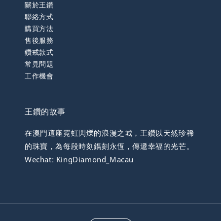
關於王鑽
聯絡方式
購買方法
售後服務
鑽戒款式
常見問題
工作機會
王鑽的故事
在澳門這座霓虹閃爍的浪漫之城，王鑽以天然珍稀
的珠寶，為每段時刻鐫刻永恆，傳遞幸福的光芒。
Wechat: KingDiamond_Macau