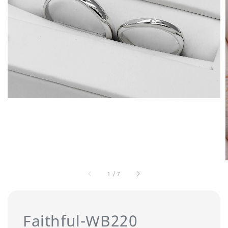
1
/
7
Faithful-WB220