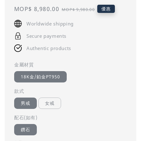
Sale
MOP$ 8,980.00
Regular
優惠
MOP$ 9,980.00
price
price
Worldwide shipping
Secure payments
Authentic products
金屬材質
18K金/鉑金PT950
款式
男戒
女戒
配石(如有)
鑽石