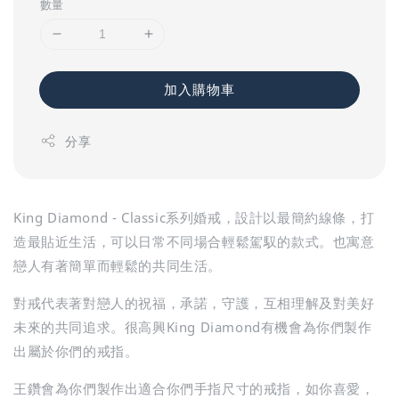
數量
加入購物車
分享
King Diamond - Classic系列婚戒，設計以最簡約線條，打
造最貼近生活，可以日常不同場合輕鬆駕馭的款式。也寓意
戀人有著簡單而輕鬆的共同生活。
對戒代表著對戀人的祝福，承諾，守護，互相理解及對美好
未來的共同追求。很高興King Diamond有機會為你們製作
出屬於你們的戒指。
王鑽會為你們製作出適合你們手指尺寸的戒指，如你喜愛，