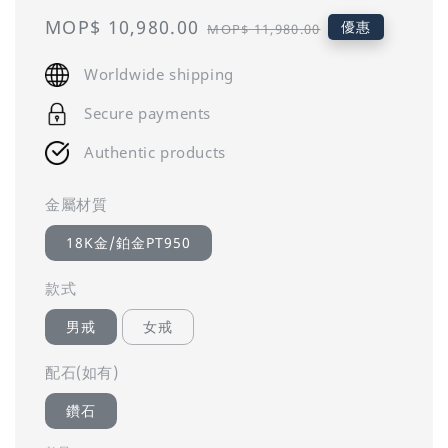
Sale
MOP$ 10,980.00
Regular
優惠
MOP$ 11,980.00
price
price
Worldwide shipping
Secure payments
Authentic products
金屬材質
18K金/鉑金PT950
款式
男戒
女戒
配石(如有)
鑽石