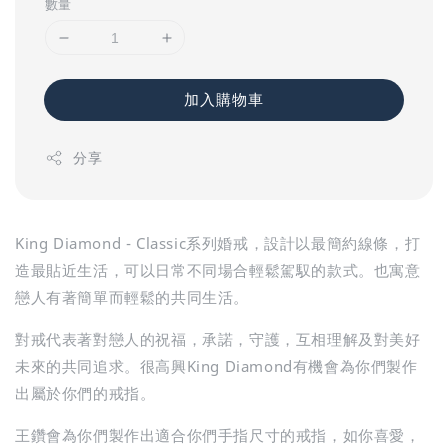
數量
加入購物車
分享
King Diamond - Classic系列婚戒，設計以最簡約線條，打
造最貼近生活，可以日常不同場合輕鬆駕馭的款式。也寓意
戀人有著簡單而輕鬆的共同生活。
對戒代表著對戀人的祝福，承諾，守護，互相理解及對美好
未來的共同追求。很高興King Diamond有機會為你們製作
出屬於你們的戒指。
王鑽會為你們製作出適合你們手指尺寸的戒指，如你喜愛，