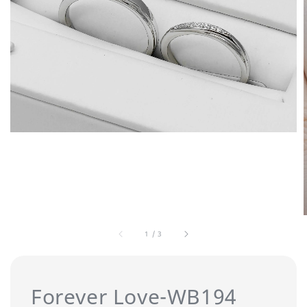
1
/
3
Forever Love-WB194