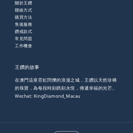
關於王鑽
聯絡方式
購買方法
售後服務
鑽戒款式
常見問題
工作機會
王鑽的故事
在澳門這座霓虹閃爍的浪漫之城，王鑽以天然珍稀
的珠寶，為每段時刻鐫刻永恆，傳遞幸福的光芒。
Wechat: KingDiamond_Macau