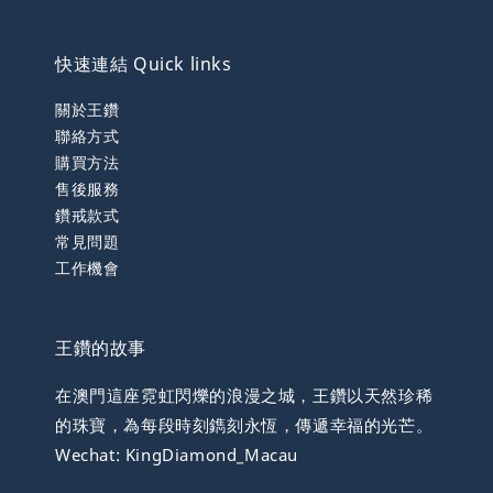
快速連結 Quick links
關於王鑽
聯絡方式
購買方法
售後服務
鑽戒款式
常見問題
工作機會
王鑽的故事
在澳門這座霓虹閃爍的浪漫之城，王鑽以天然珍稀
的珠寶，為每段時刻鐫刻永恆，傳遞幸福的光芒。
Wechat: KingDiamond_Macau