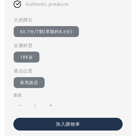
Authentic products
天然鑽石
60.7分/7顆(單顆約8.6分)
金屬材質
18K金
產品位置
新馬路店
數量
加入購物車