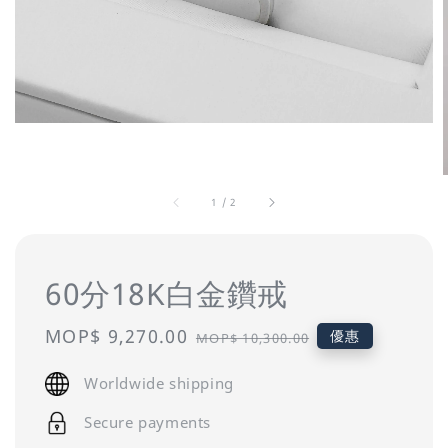
1
/
2
60分18K白金鑽戒
Sale
MOP$ 9,270.00
Regular
優惠
MOP$ 10,300.00
price
price
Worldwide shipping
Secure payments