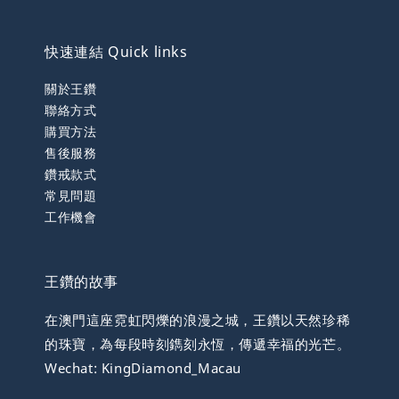
快速連結 Quick links
關於王鑽
聯絡方式
購買方法
售後服務
鑽戒款式
常見問題
工作機會
王鑽的故事
在澳門這座霓虹閃爍的浪漫之城，王鑽以天然珍稀
的珠寶，為每段時刻鐫刻永恆，傳遞幸福的光芒。
Wechat: KingDiamond_Macau