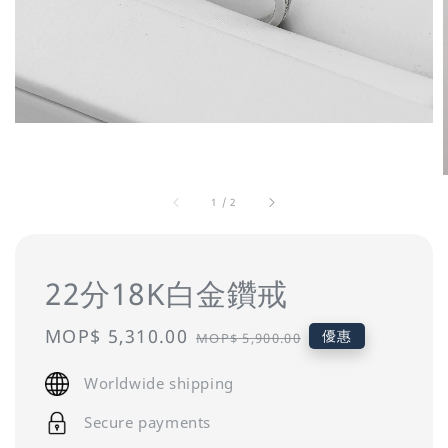
1
/
2
22分18K白金鑽戒
Sale
MOP$ 5,310.00
Regular
優惠
MOP$ 5,900.00
price
price
Worldwide shipping
Secure payments