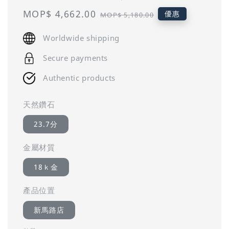
Sale
MOP$ 4,662.00
Regular
優惠
MOP$ 5,180.00
price
price
Worldwide shipping
Secure payments
Authentic products
天然鑽石
23.7分
金屬材質
18ｋ金
產品位置
新馬路店