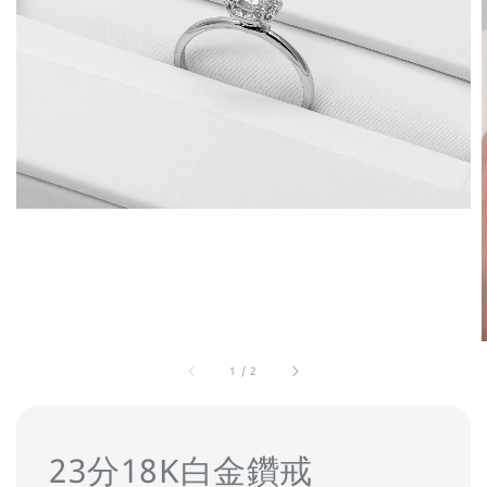
1
/
2
23分18K白金鑽戒