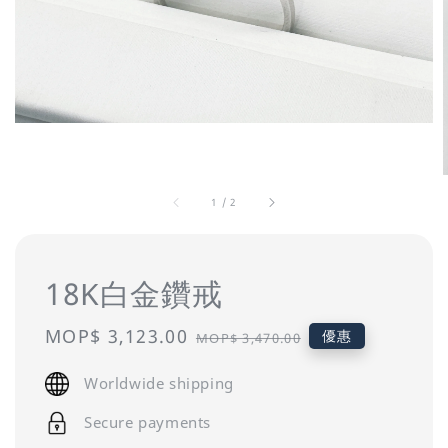
1
/
2
18K白金鑽戒
Sale
MOP$ 3,123.00
Regular
優惠
MOP$ 3,470.00
price
price
Worldwide shipping
Secure payments