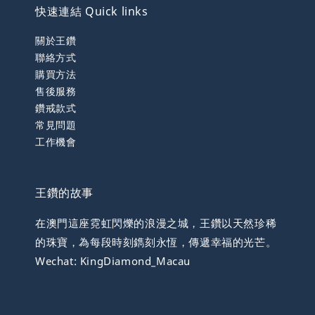
快速連結 Quick links
關於王鑽
聯絡方式
購買方法
售後服務
鑽戒款式
常見問題
工作機會
王鑽的故事
在澳門這座霓虹閃爍的浪漫之城，王鑽以天然珍稀
的珠寶，為每段時刻鐫刻永恆，傳遞幸福的光芒。
Wechat: KingDiamond_Macau