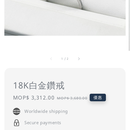
1
/
2
18K白金鑽戒
Sale
MOP$ 3,312.00
Regular
優惠
MOP$ 3,680.00
price
price
Worldwide shipping
Secure payments