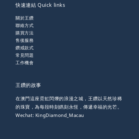
快速連結 Quick links
關於王鑽
聯絡方式
購買方法
售後服務
鑽戒款式
常見問題
工作機會
王鑽的故事
在澳門這座霓虹閃爍的浪漫之城，王鑽以天然珍稀
的珠寶，為每段時刻鐫刻永恆，傳遞幸福的光芒。
Wechat: KingDiamond_Macau