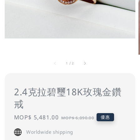
1
/
2
2.4克拉碧璽18K玫瑰金鑽
戒
Sale
MOP$ 5,481.00
Regular
優惠
MOP$ 6,090.00
price
price
Worldwide shipping