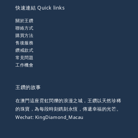
快速連結 Quick links
關於王鑽
聯絡方式
購買方法
售後服務
鑽戒款式
常見問題
工作機會
王鑽的故事
在澳門這座霓虹閃爍的浪漫之城，王鑽以天然珍稀
的珠寶，為每段時刻鐫刻永恆，傳遞幸福的光芒。
Wechat: KingDiamond_Macau