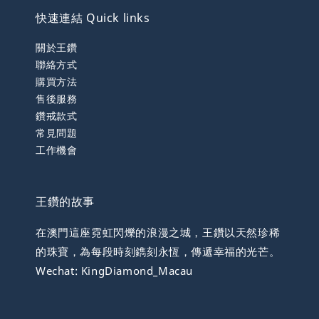
快速連結 Quick links
關於王鑽
聯絡方式
購買方法
售後服務
鑽戒款式
常見問題
工作機會
王鑽的故事
在澳門這座霓虹閃爍的浪漫之城，王鑽以天然珍稀
的珠寶，為每段時刻鐫刻永恆，傳遞幸福的光芒。
Wechat: KingDiamond_Macau