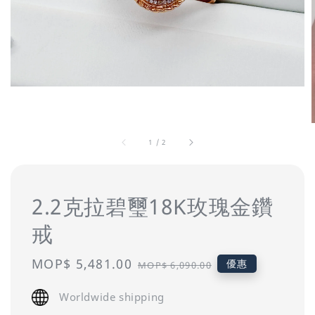
1
/
2
2.2克拉碧璽18K玫瑰金鑽
戒
Sale
MOP$ 5,481.00
Regular
優惠
MOP$ 6,090.00
price
price
Worldwide shipping