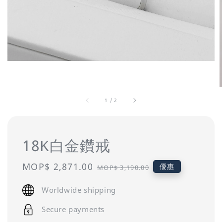
1
/
2
18K白金鑽戒
Sale
MOP$ 2,871.00
Regular
優惠
MOP$ 3,190.00
price
price
Worldwide shipping
Secure payments