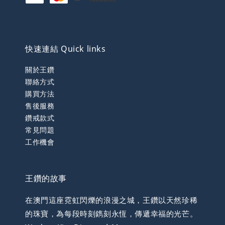
快速連結 Quick links
關於王鑽
聯絡方式
購買方法
售後服務
鑽戒款式
常見問題
工作機會
王鑽的故事
在澳門這座霓虹閃爍的浪漫之城，王鑽以天然珍稀
的珠寶，為每段時刻鐫刻永恆，傳遞幸福的光芒。