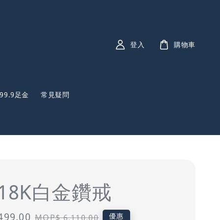
登入
購物車
999.9足金
常見疑問
分18K白金鑽戒
499.00
Regular
優惠
MOP$ 6,110.00