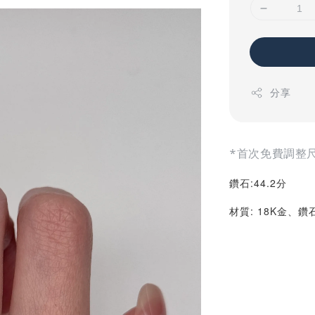
分享
*首次免費調整
鑽石:44.2
分
材質: 18K金、鑽