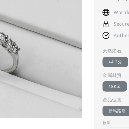
price
World
Secur
Authen
天然鑽石
44.2分
金屬材質
18K金
產品位置
新馬路店
數量