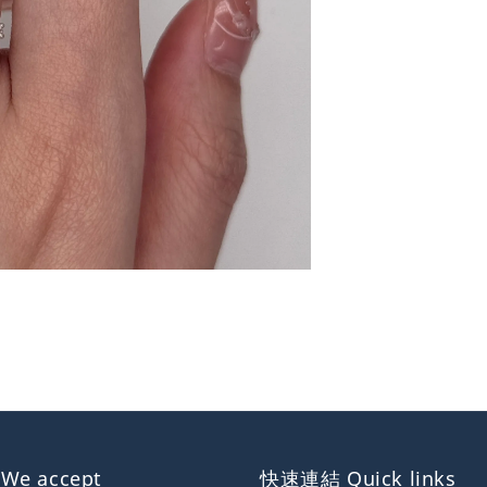
e accept
快速連結 Quick links