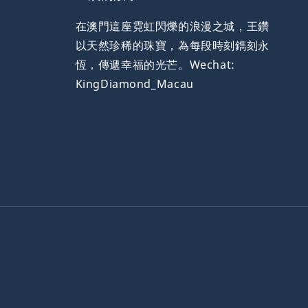
在澳門這座霓虹閃爍的浪漫之城，王鑽
以天然珍稀的珠寶，為每段時刻鐫刻永
恆，傳遞幸福的光芒。Wechat:
KingDiamond_Macau