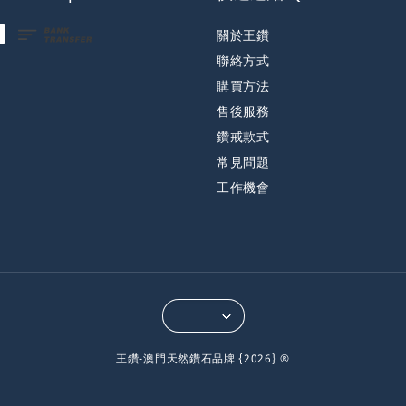
關於王鑽
聯絡方式
購買方法
售後服務
鑽戒款式
常見問題
工作機會
王鑽-澳門天然鑽石品牌 {2026} ®