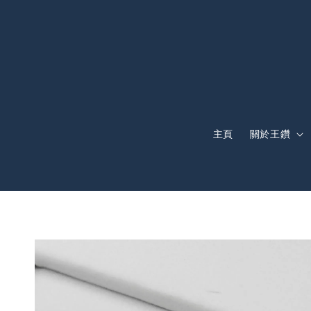
主頁
關於王鑽