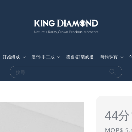
訂婚鑽戒
澳門•手工戒
德國•訂製戒指
時尚珠寶
搜尋
44
Sale
MOP$ 5,