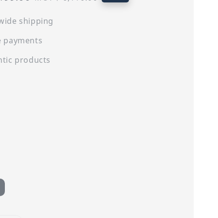
price
wide shipping
e payments
tic products