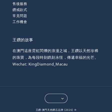
售後服務
鑽戒款式
常見問題
工作機會
王鑽的故事
在澳門這座霓虹閃爍的浪漫之城，王鑽以天然珍稀
的珠寶，為每段時刻鐫刻永恆，傳遞幸福的光芒。
Wechat: KingDiamond_Macau
王鑽-澳門天然鑽石品牌 {2026} ®