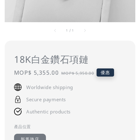
1
/
1
18K白金鑽石項鏈
Sale
MOP$ 5,355.00
Regular
優惠
MOP$ 5,950.00
price
price
Worldwide shipping
Secure payments
Authentic products
產品位置
新馬路店