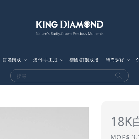
訂婚鑽戒
澳門•手工戒
德國•訂製戒指
時尚珠寶
搜尋
18
Sale
MOP$ 3,