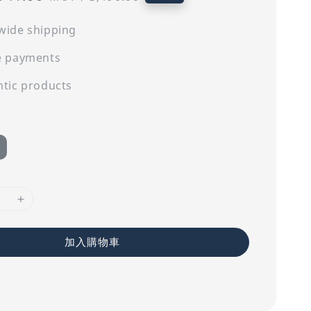
price
wide shipping
e payments
tic products
加入購物車