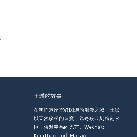
石
王鑽的故事
在澳門這座霓虹閃爍的浪漫之城，王鑽
以天然珍稀的珠寶，為每段時刻鐫刻永
恆，傳遞幸福的光芒。Wechat:
KingDiamond_Macau