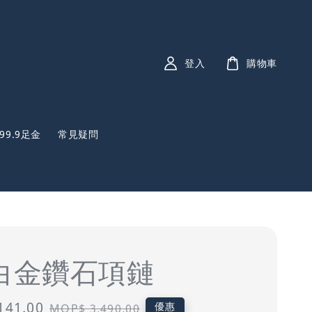
登入
購物車
999.9足金
常見疑問
K白金鑽石項鏈
141.00
Regular
優惠
MOP$ 3,490.00