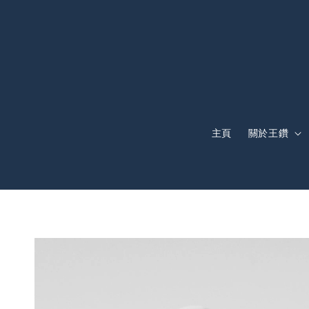
主頁
關於王鑽