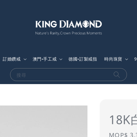
訂婚鑽戒
澳門•手工戒
德國•訂製戒指
時尚珠寶
搜尋
18
Sale
MOP$ 3,