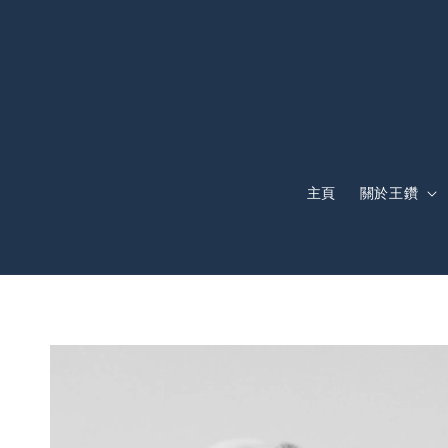
主頁
關於王鑽