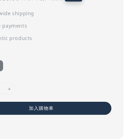
price
wide shipping
e payments
tic products
加入購物車