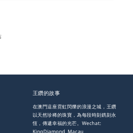
石
王鑽的故事
在澳門這座霓虹閃爍的浪漫之城，王鑽
以天然珍稀的珠寶，為每段時刻鐫刻永
恆，傳遞幸福的光芒。Wechat:
KingDiamond_Macau