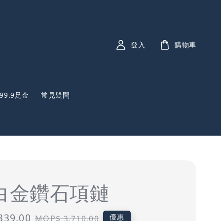
登入
購物車
999.9足金
常見疑問
K白金鑽石項鏈
339.00
Regular
優惠
MOP$ 3,710.00