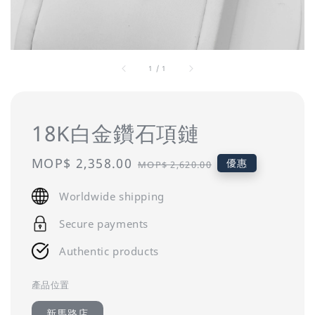
1
/
1
18K白金鑽石項鏈
Sale
MOP$ 2,358.00
Regular
優惠
MOP$ 2,620.00
price
price
Worldwide shipping
Secure payments
Authentic products
產品位置
新馬路店