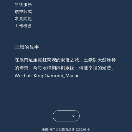
售後服務
鑽戒款式
常見問題
工作機會
王鑽的故事
在澳門這座霓虹閃爍的浪漫之城，王鑽以天然珍稀
的珠寶，為每段時刻鐫刻永恆，傳遞幸福的光芒。
Wechat: KingDiamond_Macau
王鑽-澳門天然鑽石品牌 {2026} ®