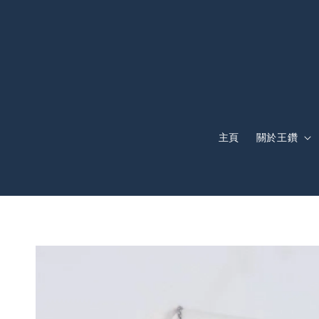
主頁
關於王鑽