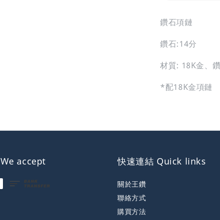
鑽石項鏈
鑽石:14分
材質: 18K金、
*配18K金項鏈
e accept
快速連結 Quick links
關於王鑽
聯絡方式
購買方法