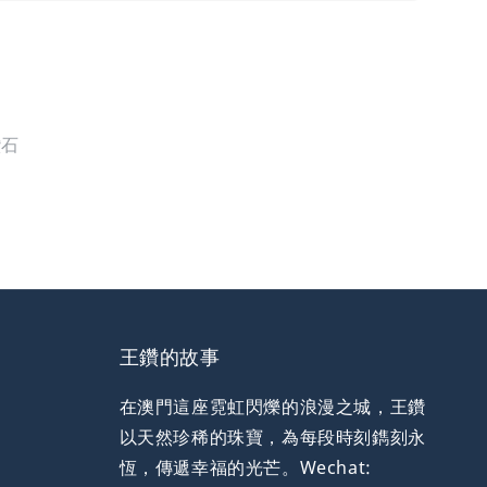
鑽石
王鑽的故事
在澳門這座霓虹閃爍的浪漫之城，王鑽
以天然珍稀的珠寶，為每段時刻鐫刻永
恆，傳遞幸福的光芒。Wechat: