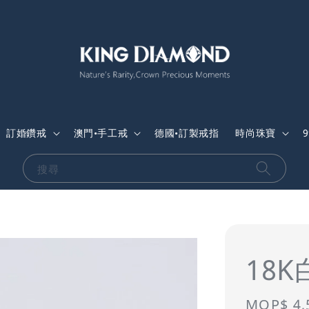
訂婚鑽戒
澳門•手工戒
德國•訂製戒指
時尚珠寶
搜尋
18
Sale
MOP$ 4,