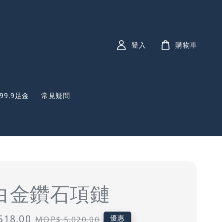
登入
購物車
999.9足金
常見疑問
K白金鑽石項鏈
518.00
Regular
優惠
MOP$ 5,020.00