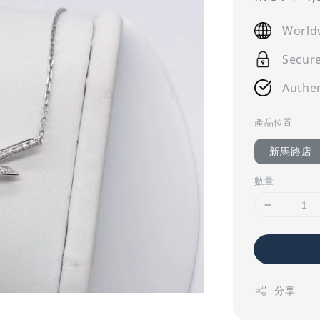
price
World
Secur
Authen
產品位置
新馬路店
數量
分享