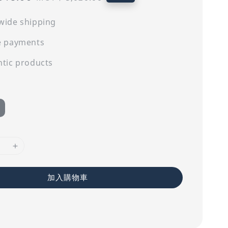
price
wide shipping
e payments
tic products
加入購物車