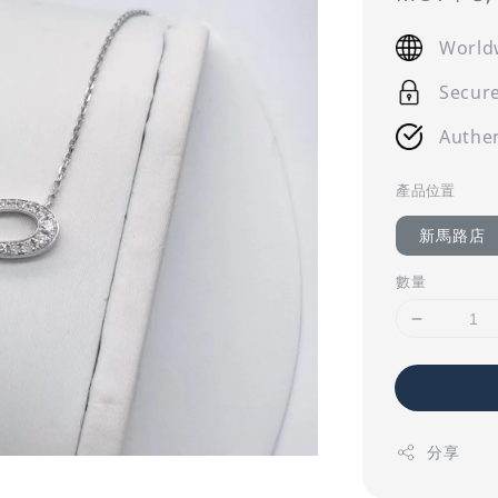
price
World
Secur
Authen
產品位置
新馬路店
數量
分享