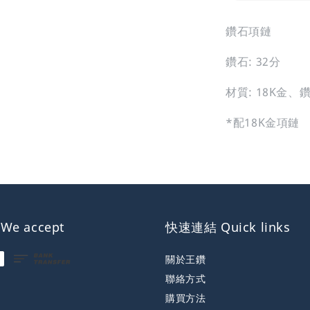
鑽石項鏈
鑽石: 32分
材質: 18K金、
*配18K金項鏈
e accept
快速連結 Quick links
關於王鑽
聯絡方式
購買方法