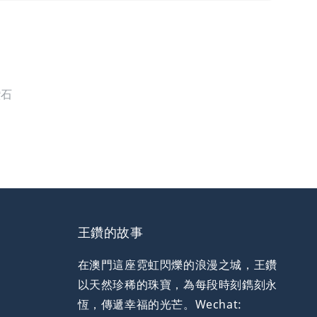
鑽石
王鑽的故事
在澳門這座霓虹閃爍的浪漫之城，王鑽
以天然珍稀的珠寶，為每段時刻鐫刻永
恆，傳遞幸福的光芒。Wechat: