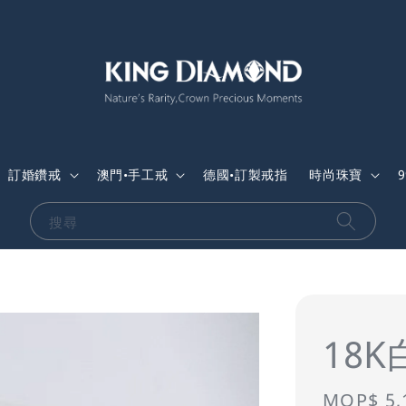
訂婚鑽戒
澳門•手工戒
德國•訂製戒指
時尚珠寶
搜尋
18
Sale
MOP$ 5,