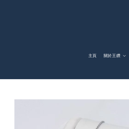
主頁
關於王鑽