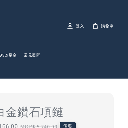
登入
購物車
999.9足金
常見疑問
K白金鑽石項鏈
166.00
Regular
優惠
MOP$ 5,740.00