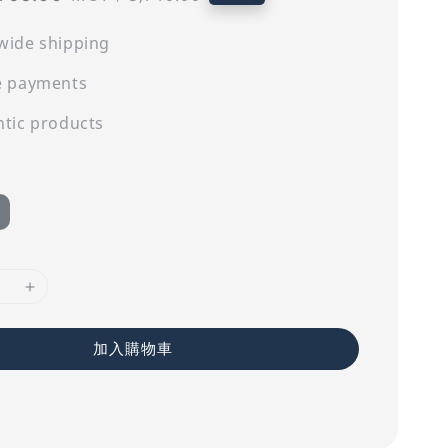
price
wide shipping
e payments
tic products
加入購物車