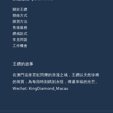
關於王鑽
聯絡方式
購買方法
售後服務
鑽戒款式
常見問題
工作機會
王鑽的故事
在澳門這座霓虹閃爍的浪漫之城，王鑽以天然珍稀
的珠寶，為每段時刻鐫刻永恆，傳遞幸福的光芒。
Wechat: KingDiamond_Macau