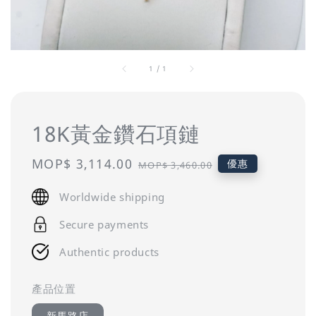
1
/
1
18K黃金鑽石項鏈
Sale
MOP$ 3,114.00
Regular
優惠
MOP$ 3,460.00
price
price
Worldwide shipping
Secure payments
Authentic products
產品位置
新馬路店