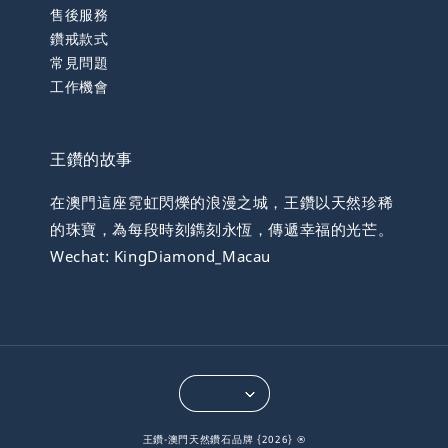
售後服務
鑽戒款式
常見問題
工作機會
王鑽的故事
在澳門這座霓虹閃爍的浪漫之城，王鑽以天然珍稀
的珠寶，為每段時刻鐫刻永恆，傳遞幸福的光芒。
Wechat: KingDiamond_Macau
王鑽-澳門天然鑽石品牌 {2026} ®