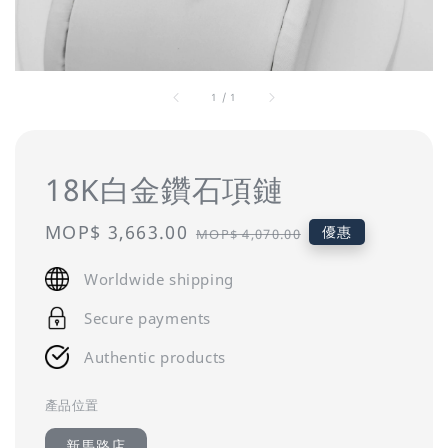
1
/
1
18K白金鑽石項鏈
Sale
MOP$ 3,663.00
Regular
優惠
MOP$ 4,070.00
price
price
Worldwide shipping
Secure payments
Authentic products
產品位置
新馬路店