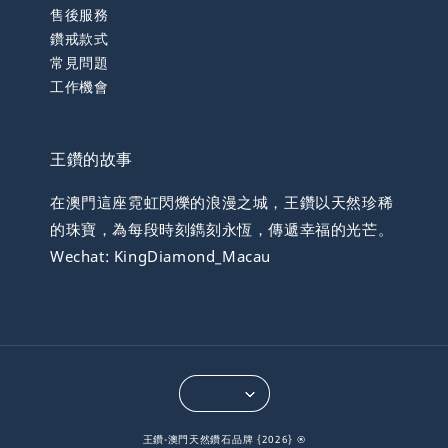
售後服務
鑽戒款式
常見問題
工作機會
王鑽的故事
在澳門這座霓虹閃爍的浪漫之城，王鑽以天然珍稀
的珠寶，為每段時刻鐫刻永恆，傳遞幸福的光芒。
Wechat: KingDiamond_Macau
王鑽-澳門天然鑽石品牌 {2026} ®