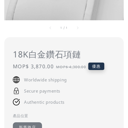
1
/
1
18K白金鑽石項鏈
Sale
MOP$ 3,870.00
Regular
優惠
MOP$ 4,300.00
price
price
Worldwide shipping
Secure payments
Authentic products
產品位置
新馬路店