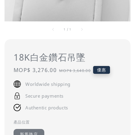
1
/
1
18K白金鑽石吊墜
Sale
MOP$ 3,276.00
Regular
優惠
MOP$ 3,640.00
price
price
Worldwide shipping
Secure payments
Authentic products
產品位置
新馬路店