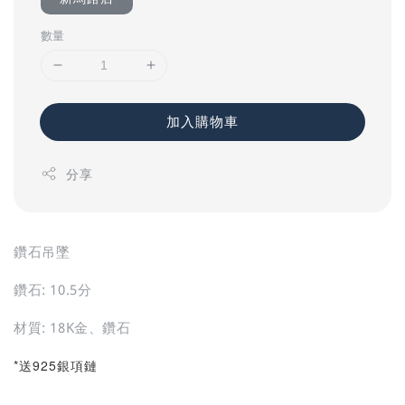
數量
加入購物車
分享
鑽石吊墜
鑽石: 10.5分
材質: 18K金、鑽石
*送925銀項鏈