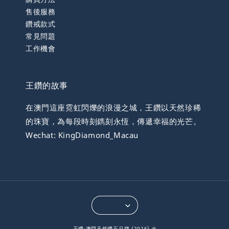
售後服務
鑽戒款式
常見問題
工作機會
王鑽的故事
在澳門這座霓虹閃爍的浪漫之城，王鑽以天然珍稀
的珠寶，為每段時刻鐫刻永恆，傳遞幸福的光芒。
Wechat: KingDiamond_Macau
王鑽-澳門天然鑽石品牌 {2026} ®