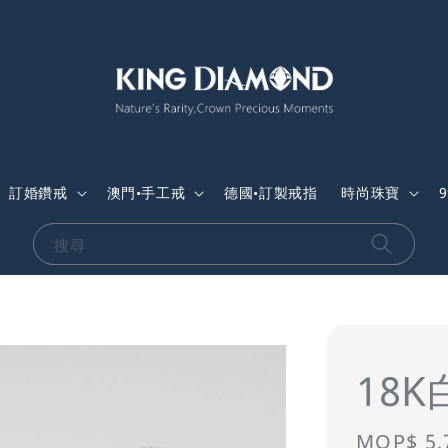
訂婚鑽戒
澳門•手工戒
德國•訂製戒指
時尚珠寶
搜尋
18
Sale
MOP$ 5,