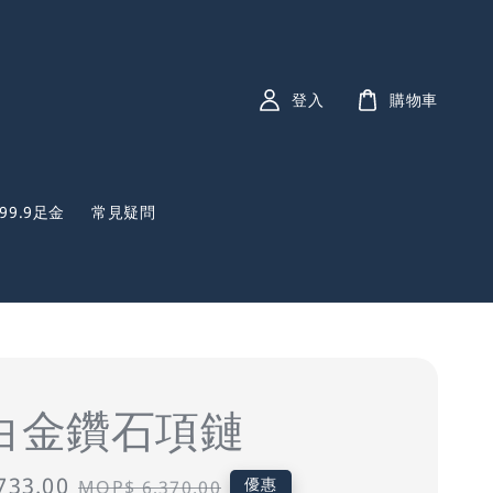
登入
購物車
999.9足金
常見疑問
K白金鑽石項鏈
733.00
Regular
優惠
MOP$ 6,370.00