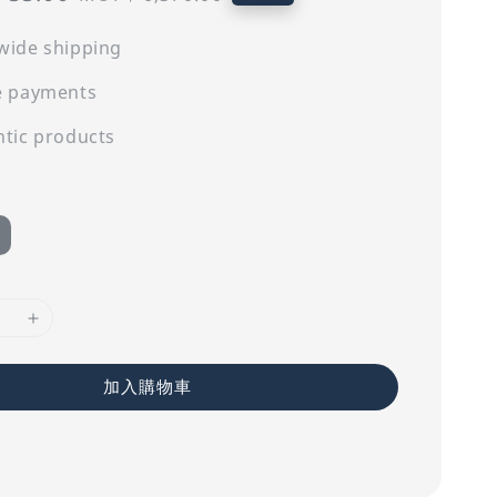
price
wide shipping
e payments
tic products
加入購物車