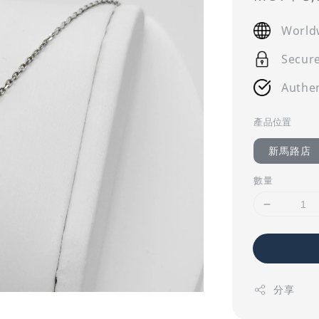
price
World
Secur
Authen
產品位置
新馬路店
數量
分享