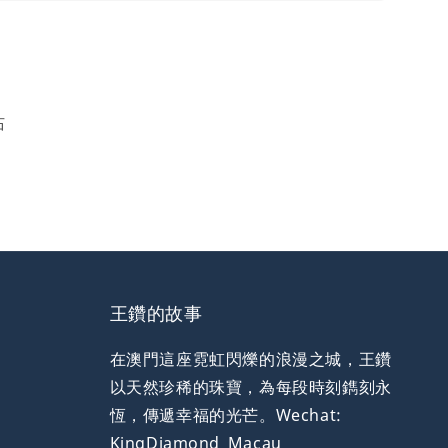
石
王鑽的故事
在澳門這座霓虹閃爍的浪漫之城，王鑽
以天然珍稀的珠寶，為每段時刻鐫刻永
恆，傳遞幸福的光芒。Wechat:
KingDiamond_Macau