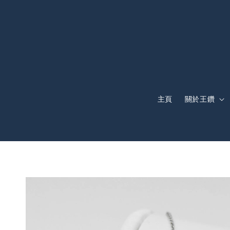
主頁
關於王鑽