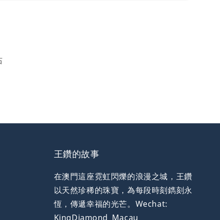
石
王鑽的故事
在澳門這座霓虹閃爍的浪漫之城，王鑽
以天然珍稀的珠寶，為每段時刻鐫刻永
恆，傳遞幸福的光芒。Wechat:
KingDiamond_Macau