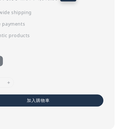
price
wide shipping
e payments
tic products
加入購物車