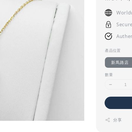
price
World
Secur
Authen
產品位置
新馬路店
數量
分享