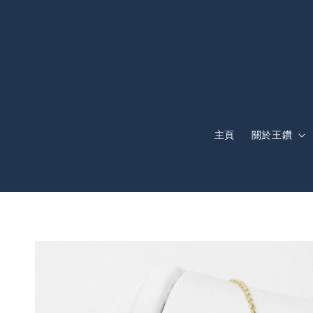
主頁
關於王鑽