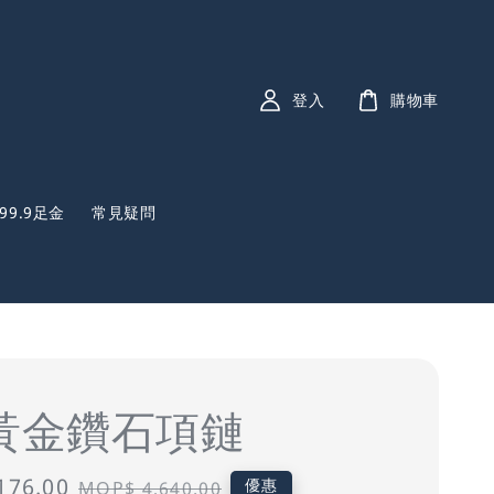
登入
購物車
999.9足金
常見疑問
K黃金鑽石項鏈
176.00
Regular
優惠
MOP$ 4,640.00