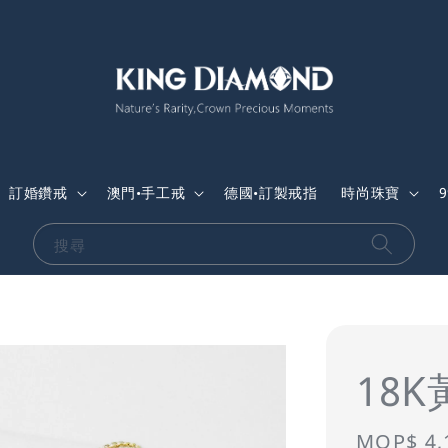
訂婚鑽戒
澳門•手工戒
德國•訂製戒指
時尚珠寶
搜尋
18
Sale
MOP$ 4,