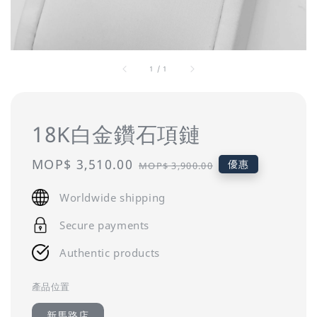
1
/
1
18K白金鑽石項鏈
Sale
MOP$ 3,510.00
Regular
優惠
MOP$ 3,900.00
price
price
Worldwide shipping
Secure payments
Authentic products
產品位置
新馬路店