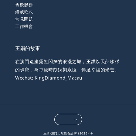
售後服務
鑽戒款式
常見問題
工作機會
王鑽的故事
在澳門這座霓虹閃爍的浪漫之城，王鑽以天然珍稀
的珠寶，為每段時刻鐫刻永恆，傳遞幸福的光芒。
Wechat: KingDiamond_Macau
王鑽-澳門天然鑽石品牌 {2026} ®