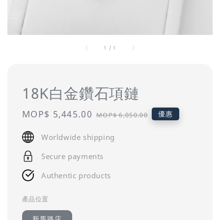
1
/
1
18K白金鑽石項鏈
Sale
MOP$ 5,445.00
Regular
優惠
MOP$ 6,050.00
price
price
Worldwide shipping
Secure payments
Authentic products
產品位置
新馬路店