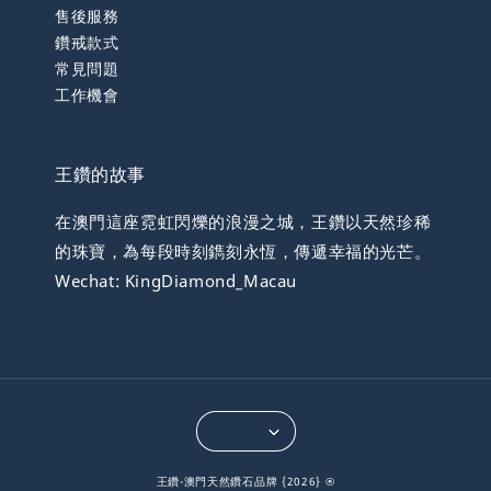
售後服務
鑽戒款式
常見問題
工作機會
王鑽的故事
在澳門這座霓虹閃爍的浪漫之城，王鑽以天然珍稀
的珠寶，為每段時刻鐫刻永恆，傳遞幸福的光芒。
Wechat: KingDiamond_Macau
王鑽-澳門天然鑽石品牌 {2026} ®