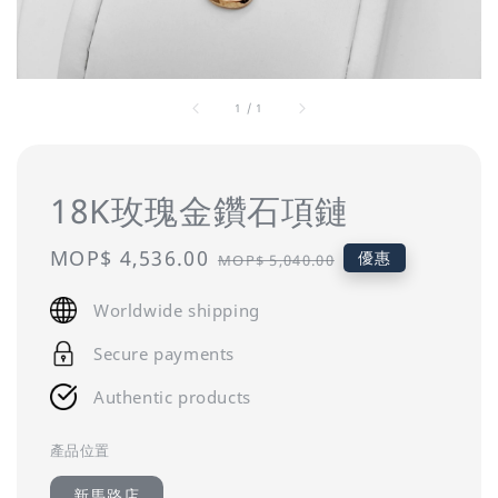
1
/
1
18K玫瑰金鑽石項鏈
Sale
MOP$ 4,536.00
Regular
優惠
MOP$ 5,040.00
price
price
Worldwide shipping
Secure payments
Authentic products
產品位置
新馬路店