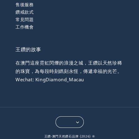
售後服務
鑽戒款式
常見問題
工作機會
王鑽的故事
在澳門這座霓虹閃爍的浪漫之城，王鑽以天然珍稀
的珠寶，為每段時刻鐫刻永恆，傳遞幸福的光芒。
Wechat: KingDiamond_Macau
王鑽-澳門天然鑽石品牌 {2026} ®