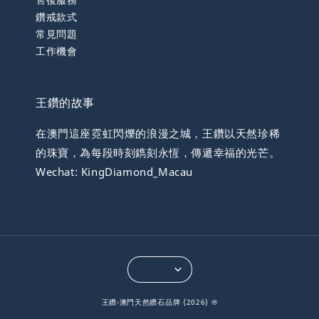
鑽戒款式
常見問題
工作機會
王鑽的故事
在澳門這座霓虹閃爍的浪漫之城，王鑽以天然珍稀
的珠寶，為每段時刻鐫刻永恆，傳遞幸福的光芒。
Wechat: KingDiamond_Macau
王鑽-澳門天然鑽石品牌 {2026} ®