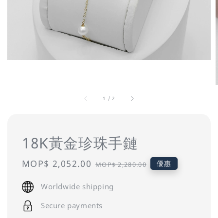
1
/
2
18K黃金珍珠手鏈
Sale
MOP$ 2,052.00
Regular
優惠
MOP$ 2,280.00
price
price
Worldwide shipping
Secure payments