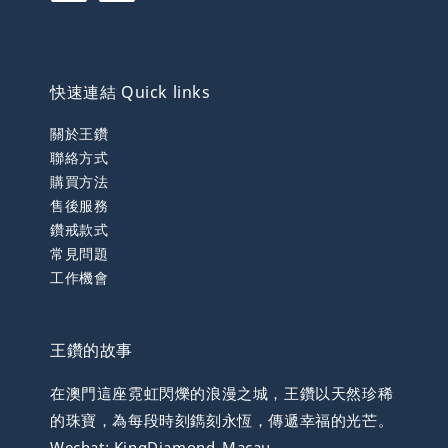
快速連結 Quick links
關於王鑽
聯絡方式
購買方法
售後服務
鑽戒款式
常見問題
工作機會
王鑽的故事
在澳門這座霓虹閃爍的浪漫之城，王鑽以天然珍稀
的珠寶，為每段時刻鐫刻永恆，傳遞幸福的光芒。
Wechat: KingDiamond_Macau