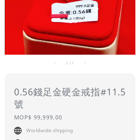
1
/
1
0.56錢足金硬金戒指#11.5
號
Regular
MOP$ 99,999.00
price
Worldwide shipping