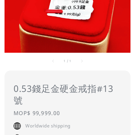
1
/
1
0.53錢足金硬金戒指#13
號
Regular
MOP$ 99,999.00
price
Worldwide shipping