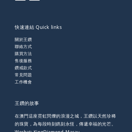
快速連結 Quick links
關於王鑽
聯絡方式
購買方法
售後服務
鑽戒款式
常見問題
工作機會
王鑽的故事
在澳門這座霓虹閃爍的浪漫之城，王鑽以天然珍稀
的珠寶，為每段時刻鐫刻永恆，傳遞幸福的光芒。
Wechat: KingDiamond_Macau