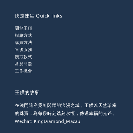
快速連結 Quick links
關於王鑽
聯絡方式
購買方法
售後服務
鑽戒款式
常見問題
工作機會
王鑽的故事
在澳門這座霓虹閃爍的浪漫之城，王鑽以天然珍稀
的珠寶，為每段時刻鐫刻永恆，傳遞幸福的光芒。
Wechat: KingDiamond_Macau