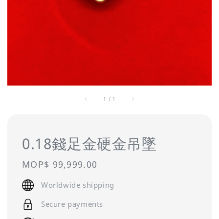
1
/
1
0.18錢足金硬金吊墜
Regular
MOP$ 99,999.00
price
Worldwide shipping
Secure payments