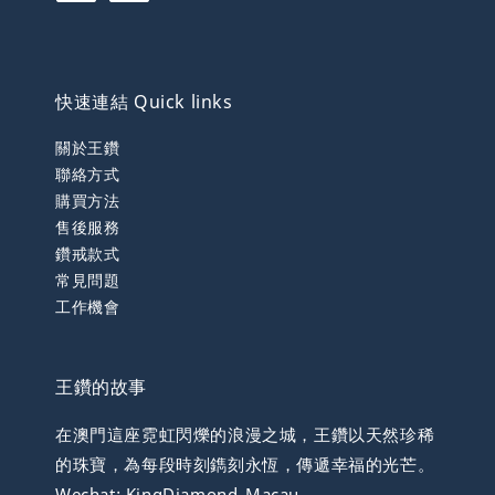
快速連結 Quick links
關於王鑽
聯絡方式
購買方法
售後服務
鑽戒款式
常見問題
工作機會
王鑽的故事
在澳門這座霓虹閃爍的浪漫之城，王鑽以天然珍稀
的珠寶，為每段時刻鐫刻永恆，傳遞幸福的光芒。
Wechat: KingDiamond_Macau