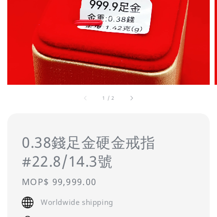
1
/
2
0.38錢足金硬金戒指
#22.8/14.3號
Regular
MOP$ 99,999.00
price
Worldwide shipping