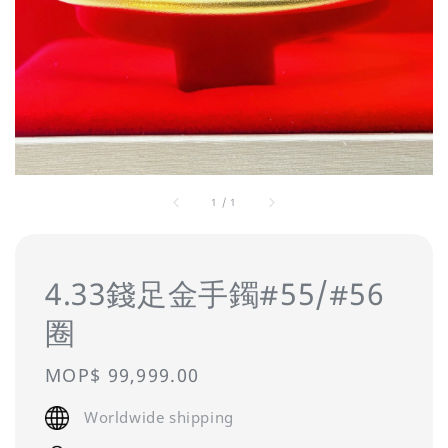
1
/
1
4.33錢足金手鐲#55/#56
圈
Regular
MOP$ 99,999.00
price
Worldwide shipping