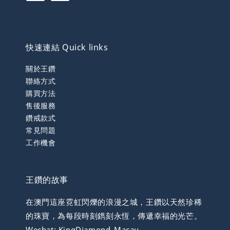
快速連結 Quick links
關於王鑽
聯絡方式
購買方法
售後服務
鑽戒款式
常見問題
工作機會
王鑽的故事
在澳門這座霓虹閃爍的浪漫之城，王鑽以天然珍稀
的珠寶，為每段時刻鐫刻永恆，傳遞幸福的光芒。
Wechat: KingDiamond_Macau