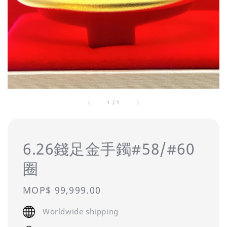
1
/
1
6.26錢足金手鐲#58/#60
圈
Regular
MOP$ 99,999.00
price
Worldwide shipping