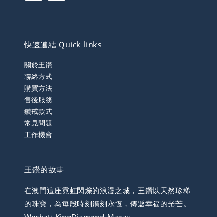
快速連結 Quick links
關於王鑽
聯絡方式
購買方法
售後服務
鑽戒款式
常見問題
工作機會
王鑽的故事
在澳門這座霓虹閃爍的浪漫之城，王鑽以天然珍稀
的珠寶，為每段時刻鐫刻永恆，傳遞幸福的光芒。
Wechat: KingDiamond_Macau