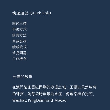
快速連結 Quick links
關於王鑽
聯絡方式
購買方法
售後服務
鑽戒款式
常見問題
工作機會
王鑽的故事
在澳門這座霓虹閃爍的浪漫之城，王鑽以天然珍稀
的珠寶，為每段時刻鐫刻永恆，傳遞幸福的光芒。
Wechat: KingDiamond_Macau