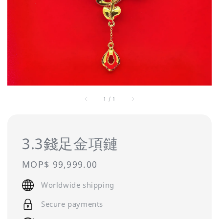
1
/
1
3.3錢足金項鏈
Regular
MOP$ 99,999.00
price
Worldwide shipping
Secure payments