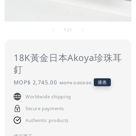
1
/
1
18K黃金日本Akoya珍珠耳
釘
Sale
MOP$ 2,745.00
Regular
優惠
MOP$ 3,050.00
price
price
Worldwide shipping
Secure payments
Authentic products
鑲嵌寶石