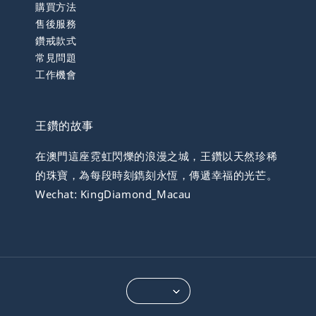
購買方法
售後服務
鑽戒款式
常見問題
工作機會
王鑽的故事
在澳門這座霓虹閃爍的浪漫之城，王鑽以天然珍稀
的珠寶，為每段時刻鐫刻永恆，傳遞幸福的光芒。
Wechat: KingDiamond_Macau