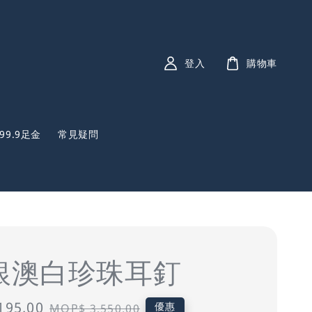
登入
購物車
999.9足金
常見疑問
5銀澳白珍珠耳釘
195.00
Regular
優惠
MOP$ 3,550.00