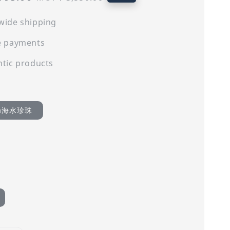
price
wide shipping
e payments
tic products
ya海水珍珠