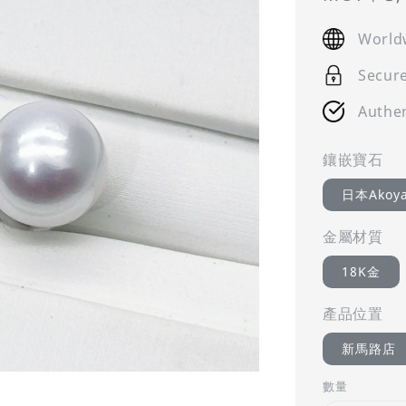
price
World
Secur
Authen
鑲嵌寶石
日本Ako
金屬材質
18K金
產品位置
新馬路店
數量