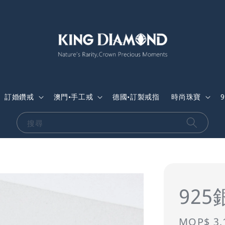
訂婚鑽戒
澳門•手工戒
德國•訂製戒指
時尚珠寶
搜尋
92
Sale
MOP$ 3,