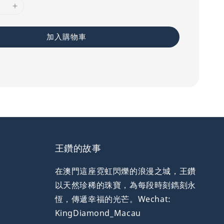
加入購物車
王鑽的故事
在澳門這座霓虹閃爍的浪漫之城，王鑽
以天然珍稀的珠寶，為每段時刻鐫刻永
恆，傳遞幸福的光芒。Wechat:
KingDiamond_Macau