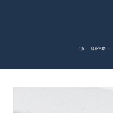
主頁
關於王鑽