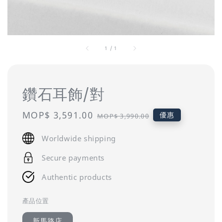
1
/
1
鑽石耳飾/對
Sale
MOP$ 3,591.00
Regular
優惠
MOP$ 3,990.00
price
price
Worldwide shipping
Secure payments
Authentic products
產品位置
新馬路店