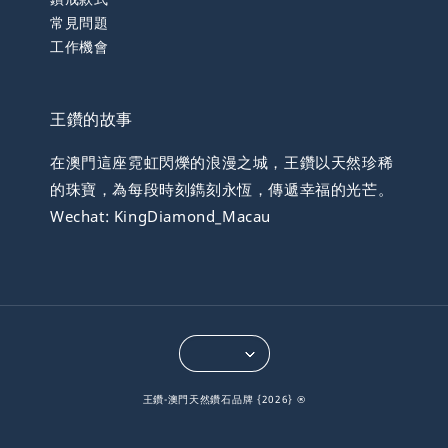
常見問題
工作機會
王鑽的故事
在澳門這座霓虹閃爍的浪漫之城，王鑽以天然珍稀
的珠寶，為每段時刻鐫刻永恆，傳遞幸福的光芒。
Wechat: KingDiamond_Macau
王鑽-澳門天然鑽石品牌 {2026} ®