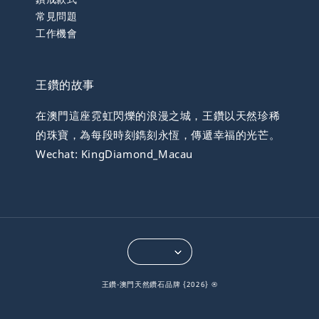
常見問題
工作機會
王鑽的故事
在澳門這座霓虹閃爍的浪漫之城，王鑽以天然珍稀
的珠寶，為每段時刻鐫刻永恆，傳遞幸福的光芒。
Wechat: KingDiamond_Macau
王鑽-澳門天然鑽石品牌 {2026} ®