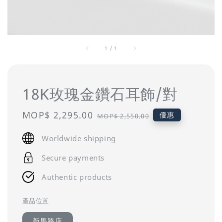
1
/
1
18K玫瑰金鑽石耳飾/對
Sale
MOP$ 2,295.00
Regular
優惠
MOP$ 2,550.00
price
price
Worldwide shipping
Secure payments
Authentic products
產品位置
新馬路店