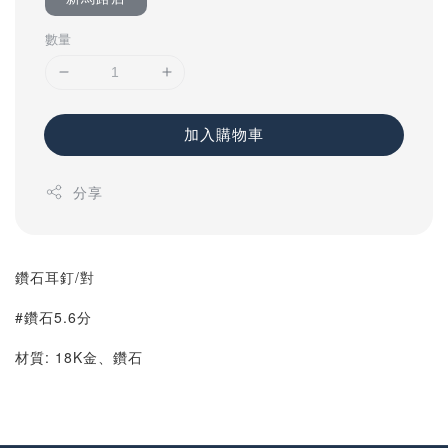
數量
加入購物車
分享
鑽石耳釘/對
#鑽石5.6分
材質: 18K金、鑽石