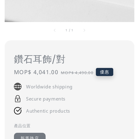
1
/
1
鑽石耳飾/對
Sale
MOP$ 4,041.00
Regular
優惠
MOP$ 4,490.00
price
price
Worldwide shipping
Secure payments
Authentic products
產品位置
新馬路店