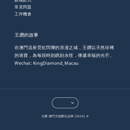
常見問題
工作機會
王鑽的故事
在澳門這座霓虹閃爍的浪漫之城，王鑽以天然珍稀
的珠寶，為每段時刻鐫刻永恆，傳遞幸福的光芒。
Wechat: KingDiamond_Macau
王鑽-澳門天然鑽石品牌 {2026} ®