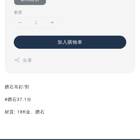
數量
加入購物車
分享
鑽石耳釘/對
#鑽石37.1分
材質: 18K金、鑽石