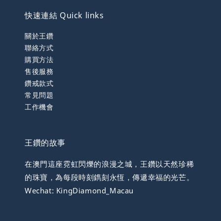
快速連結 Quick links
關於王鑽
聯絡方式
購買方法
售後服務
鑽戒款式
常見問題
工作機會
王鑽的故事
在澳門這座霓虹閃爍的浪漫之城，王鑽以天然珍稀
的珠寶，為每段時刻鐫刻永恆，傳遞幸福的光芒。
Wechat: KingDiamond_Macau