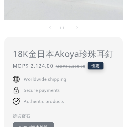
1
/
1
18K金日本Akoya珍珠耳釘
Sale
MOP$ 2,124.00
Regular
優惠
MOP$ 2,360.00
price
price
Worldwide shipping
Secure payments
Authentic products
鑲嵌寶石
Akoya海水珍珠