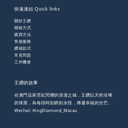
快速連結 Quick links
關於王鑽
聯絡方式
購買方法
售後服務
鑽戒款式
常見問題
工作機會
王鑽的故事
在澳門這座霓虹閃爍的浪漫之城，王鑽以天然珍稀
的珠寶，為每段時刻鐫刻永恆，傳遞幸福的光芒。
Wechat: KingDiamond_Macau