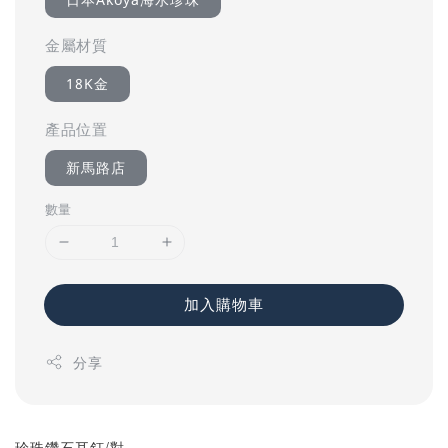
金屬材質
18K金
產品位置
新馬路店
數量
加入購物車
分享
珍珠鑽石耳釘/對