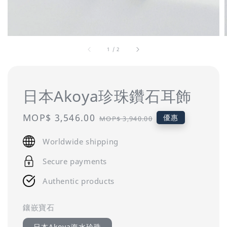
1
/
2
日本Akoya珍珠鑽石耳飾
Sale
MOP$ 3,546.00
Regular
優惠
MOP$ 3,940.00
price
price
Worldwide shipping
Secure payments
Authentic products
鑲嵌寶石
日本Akoya海水珍珠