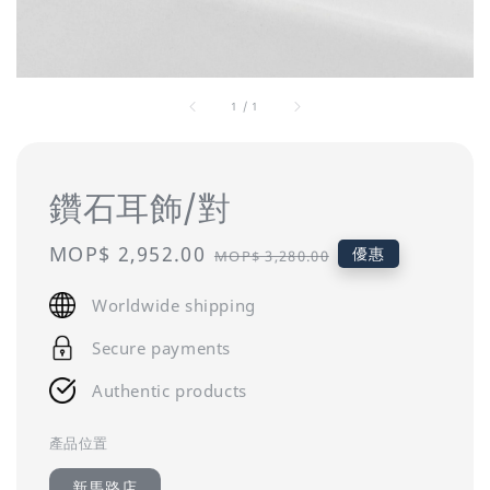
1
/
1
鑽石耳飾/對
Sale
MOP$ 2,952.00
Regular
優惠
MOP$ 3,280.00
price
price
Worldwide shipping
Secure payments
Authentic products
產品位置
新馬路店