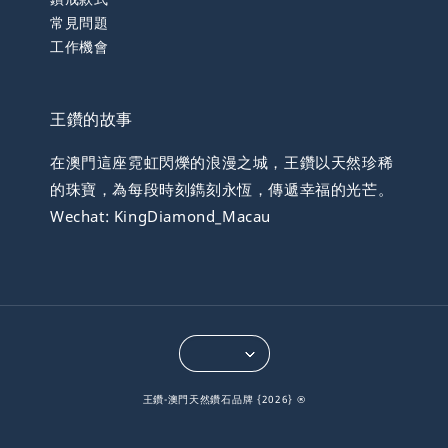
常見問題
工作機會
王鑽的故事
在澳門這座霓虹閃爍的浪漫之城，王鑽以天然珍稀
的珠寶，為每段時刻鐫刻永恆，傳遞幸福的光芒。
Wechat: KingDiamond_Macau
王鑽-澳門天然鑽石品牌 {2026} ®