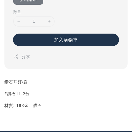
數量
加入購物車
分享
鑽石耳釘/對
#鑽石11.2分
材質: 18K金、鑽石