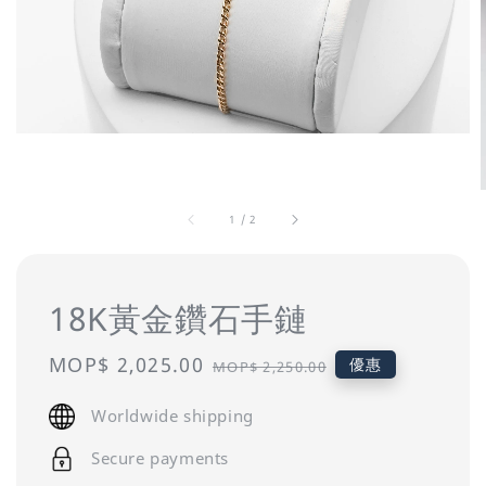
1
/
2
18K黃金鑽石手鏈
Sale
MOP$ 2,025.00
Regular
優惠
MOP$ 2,250.00
price
price
Worldwide shipping
Secure payments