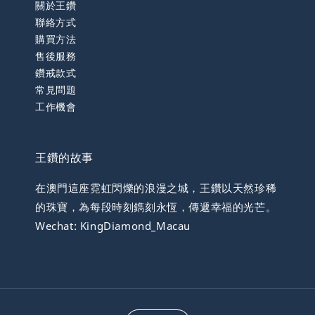
關於王鑽
聯絡方式
購買方法
售後服務
鑽戒款式
常見問題
工作機會
王鑽的故事
在澳門這座霓虹閃爍的浪漫之城，王鑽以天然珍稀
的珠寶，為每段時刻鐫刻永恆，傳遞幸福的光芒。
Wechat: KingDiamond_Macau