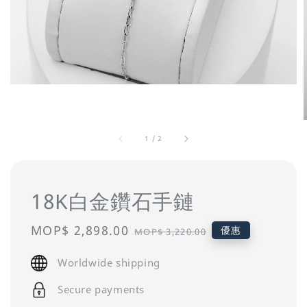
1
/
2
18K白金鑽石手鏈
Sale
MOP$ 2,898.00
Regular
優惠
MOP$ 3,220.00
price
price
Worldwide shipping
Secure payments