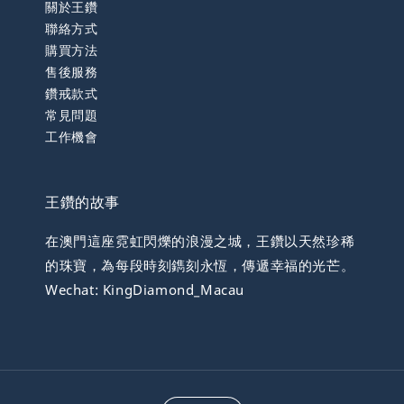
關於王鑽
聯絡方式
購買方法
售後服務
鑽戒款式
常見問題
工作機會
王鑽的故事
在澳門這座霓虹閃爍的浪漫之城，王鑽以天然珍稀
的珠寶，為每段時刻鐫刻永恆，傳遞幸福的光芒。
Wechat: KingDiamond_Macau